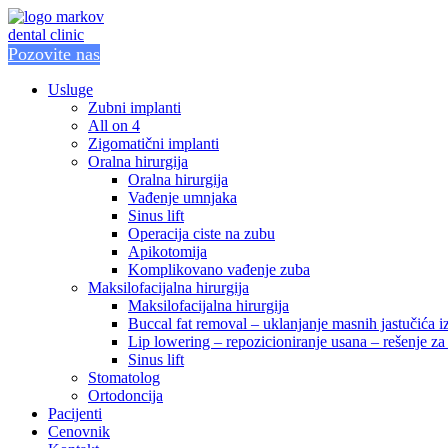
Pozovite nas
Usluge
Zubni implanti
All on 4
Zigomatični implanti
Oralna hirurgija
Oralna hirurgija
Vađenje umnjaka
Sinus lift
Operacija ciste na zubu
Apikotomija
Komplikovano vađenje zuba
Maksilofacijalna hirurgija
Maksilofacijalna hirurgija
Buccal fat removal – uklanjanje masnih jastučića i
Lip lowering – repozicioniranje usana – rešenje 
Sinus lift
Stomatolog
Ortodoncija
Pacijenti
Cenovnik