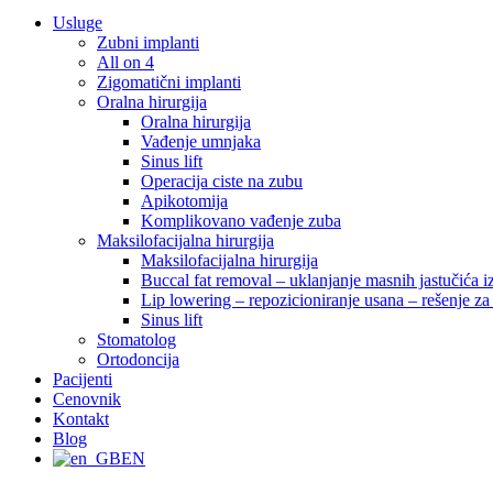
Usluge
Zubni implanti
All on 4
Zigomatični implanti
Oralna hirurgija
Oralna hirurgija
Vađenje umnjaka
Sinus lift
Operacija ciste na zubu
Apikotomija
Komplikovano vađenje zuba
Maksilofacijalna hirurgija
Maksilofacijalna hirurgija
Buccal fat removal – uklanjanje masnih jastučića i
Lip lowering – repozicioniranje usana – rešenje 
Sinus lift
Stomatolog
Ortodoncija
Pacijenti
Cenovnik
Kontakt
Blog
EN