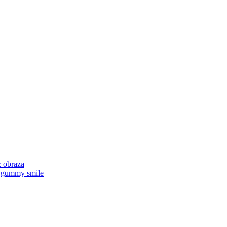
z obraza
za gummy smile