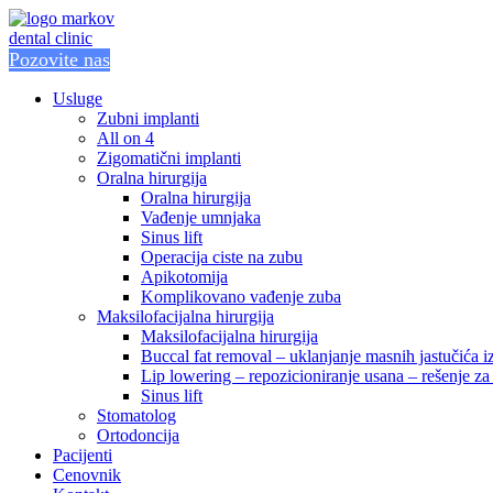
Pozovite nas
Usluge
Zubni implanti
All on 4
Zigomatični implanti
Oralna hirurgija
Oralna hirurgija
Vađenje umnjaka
Sinus lift
Operacija ciste na zubu
Apikotomija
Komplikovano vađenje zuba
Maksilofacijalna hirurgija
Maksilofacijalna hirurgija
Buccal fat removal – uklanjanje masnih jastučića i
Lip lowering – repozicioniranje usana – rešenje 
Sinus lift
Stomatolog
Ortodoncija
Pacijenti
Cenovnik