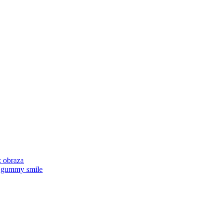
z obraza
za gummy smile