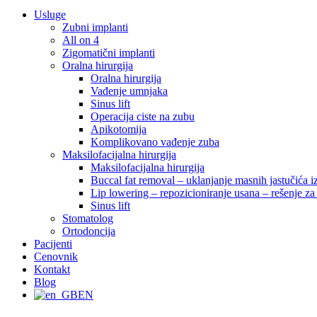
Usluge
Zubni implanti
All on 4
Zigomatični implanti
Oralna hirurgija
Oralna hirurgija
Vađenje umnjaka
Sinus lift
Operacija ciste na zubu
Apikotomija
Komplikovano vađenje zuba
Maksilofacijalna hirurgija
Maksilofacijalna hirurgija
Buccal fat removal – uklanjanje masnih jastučića i
Lip lowering – repozicioniranje usana – rešenje 
Sinus lift
Stomatolog
Ortodoncija
Pacijenti
Cenovnik
Kontakt
Blog
EN